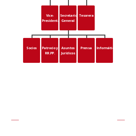
Vice-
Secretario
Tesorera
Presidenta
General
Socios
Patrocio y
Asuntos
Prensa
Informática
RR.PP.
Jurídicos
SOCIOS